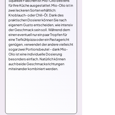
Squeeze Flaschen ist Mio-Olio bestens 
für Ihre Küche ausgestattet.Mio-Olio ist in 
zwei leckeren Sorten erhältlich: 
Knoblauch- oder Chili-Öl. Dank des 
praktischen Dosierer können Sie nach 
eigenem Gusto entscheiden, wie intensiv 
der Geschmack sein soll. Während dem 
einen eventuell nur ein paar Tropfen für 
eine Tiefkühlpizza oder ein Pastagericht 
genügen, verwendet der andere vielleicht 
sogar zwei Portionsbeutel – dank Mio-
Olio ist eine individuelle Dosierung 
besonders einfach. Natürlich können 
auch beide Geschmacksrichtungen 
miteinander kombiniert werden.