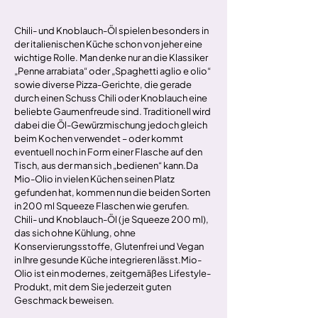
Chili- und Knoblauch-Öl spielen besonders in 
der italienischen Küche schon von jeher eine 
wichtige Rolle. Man denke nur an die Klassiker 
„Penne arrabiata“ oder „Spaghetti aglio e olio“ 
sowie diverse Pizza-Gerichte, die gerade 
durch einen Schuss Chili oder Knoblauch eine 
beliebte Gaumenfreude sind. Traditionell wird 
dabei die Öl-Gewürzmischung jedoch gleich 
beim Kochen verwendet – oder kommt 
eventuell noch in Form einer Flasche auf den 
Tisch, aus der man sich „bedienen“ kann.Da 
Mio-Olio in vielen Küchen seinen Platz 
gefunden hat, kommen nun die beiden Sorten 
in 200 ml Squeeze Flaschen wie gerufen. 
Chili- und Knoblauch-Öl (je Squeeze 200 ml), 
das sich ohne Kühlung, ohne 
Konservierungsstoffe, Glutenfrei und Vegan 
in Ihre gesunde Küche integrieren lässt.Mio-
Olio ist ein modernes, zeitgemäßes Lifestyle-
Produkt, mit dem Sie jederzeit guten 
Geschmack beweisen.