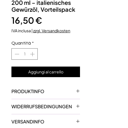
200 ml – italienisches
Gewürzöl, Vorteilspack
Prezzo
16,50 €
IVA inclusa
|
zzgl. Versandkosten
Quantità
*
Aggiungi al carrello
PRODUKTINFO
✅ MIO-OLIO ITALIENISCHE
WIDERRUFSBEDINGUNGEN
GEWÜRZÖLE - Bekannt aus
die Höhle der Löwen
https://www.mio-
✅ OHNE
VERSANDINFO
olio.de/widerruf
KONSERVIERUNGSSTOFFE -