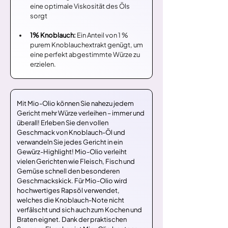
eine optimale Viskosität des Öls 
sorgt
1% Knoblauch: 
Ein Anteil von 1 % 
purem Knoblauchextrakt genügt, um 
eine perfekt abgestimmte Würze zu 
erzielen.
Mit Mio-Olio können Sie nahezu jedem 
Gericht mehr Würze verleihen – immer und 
überall! Erleben Sie den vollen 
Geschmack von Knoblauch-Öl und 
verwandeln Sie jedes Gericht in ein 
Gewürz-Highlight! Mio-Olio verleiht 
vielen Gerichten wie Fleisch, Fisch und 
Gemüse schnell den besonderen 
Geschmackskick. Für Mio-Olio wird 
hochwertiges Rapsöl verwendet, 
welches die Knoblauch-Note nicht 
verfälscht und sich auch zum Kochen und 
Braten eignet. Dank der praktischen 