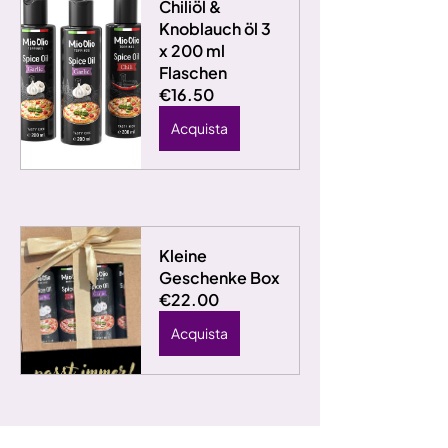
Chiliöl & 
Knoblauch öl 3 
x 200 ml 
Flaschen
€16.50
Acquista
Kleine 
Geschenke Box
€22.00
Acquista