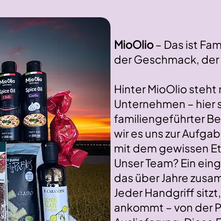
MioOlio
– Das ist Fa
der Geschmack, der 
Hinter MioOlio steht 
Unternehmen – hier st
familiengeführter B
wir es uns zur Aufg
mit dem gewissen Et
Unser Team? Ein ein
das über Jahre zus
Jeder Handgriff sitzt
ankommt – von der Pr