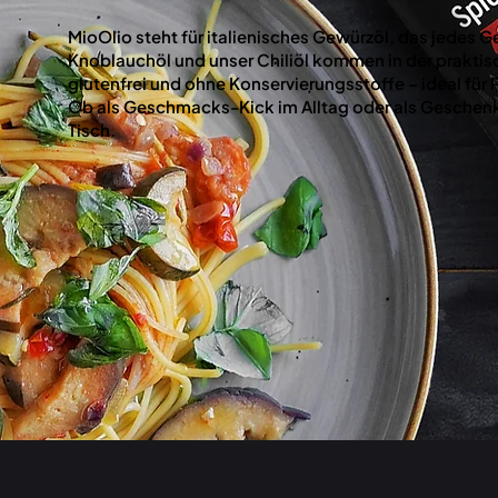
MioOlio steht für italienisches Gewürzöl, das jedes G
Knoblauchöl und unser Chiliöl kommen in der prakt
glutenfrei und ohne Konservierungsstoffe – ideal für 
Ob als Geschmacks-Kick im Alltag oder als Geschenk: 
Tisch.