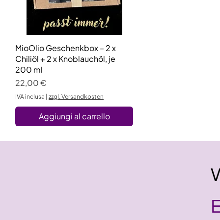
MioOlio Geschenkbox – 2 x
Vista rapida
Chiliöl + 2 x Knoblauchöl, je
200 ml
Prezzo
22,00 €
IVA inclusa
|
zzgl. Versandkosten
Aggiungi al carrello
E