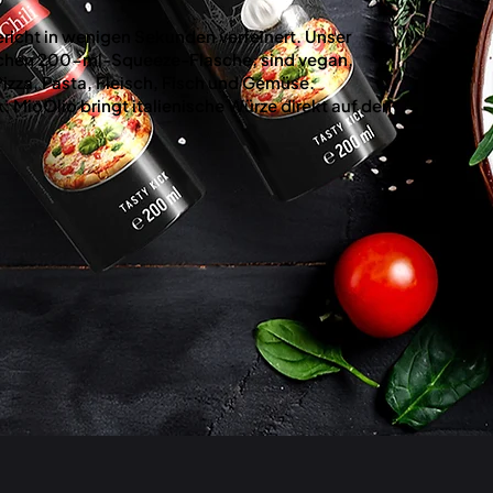
ericht in wenigen Sekunden verfeinert. Unser
ischen 200-ml-Squeeze-Flasche, sind vegan,
Pizza, Pasta, Fleisch, Fisch und Gemüse.
MioOlio bringt italienische Würze direkt auf den