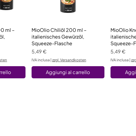
00 ml –
a
MioOlio Chiliöl 200 ml –
Vista rapida
MioOlio Kn
öl,
italienisches Gewürzöl,
italienisch
Squeeze-Flasche
Squeeze-F
Prezzo
Prezzo
5,49 €
5,49 €
sten
IVA inclusa
|
zzgl. Versandkosten
IVA inclusa
|
zz
rello
Aggiungi al carrello
Aggi