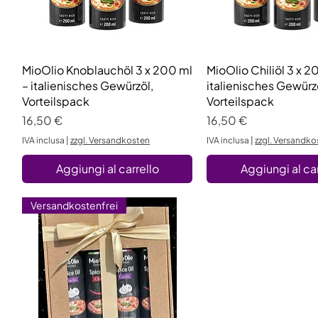
MioOlio Knoblauchöl 3 x 200 ml
Vista rapida
MioOlio Chiliöl 3 x 2
Vista rapid
– italienisches Gewürzöl,
italienisches Gewürz
Vorteilspack
Vorteilspack
Prezzo
Prezzo
16,50 €
16,50 €
IVA inclusa
|
zzgl. Versandkosten
IVA inclusa
|
zzgl. Versandko
Aggiungi al carrello
Aggiungi al car
Versandkostenfrei