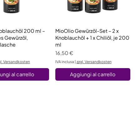
oblauchöl 200 ml –
Vista rapida
MioOlio Gewürzöl-Set – 2 x
Vista rapida
es Gewürzöl,
Knoblauchöl + 1 x Chiliöl, je 200
lasche
ml
Prezzo
16,50 €
gl. Versandkosten
IVA inclusa
|
zzgl. Versandkosten
ungi al carrello
Aggiungi al carrello