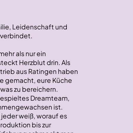
milie, Leidenschaft und
verbindet.
mehr als nur ein
eckt Herzblut drin. Als
etrieb aus Ratingen haben
abe gemacht, eure Küche
was zu bereichern.
gespieltes Dreamteam,
ammengewachsen ist.
, jeder weiß, worauf es
oduktion bis zur