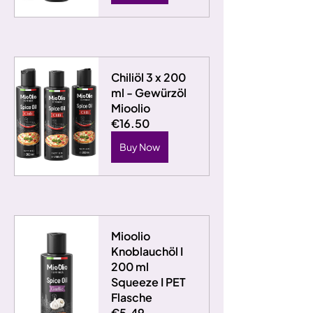
Chiliöl 3 x 200 
ml - Gewürzöl 
Mioolio
€16.50
Buy Now
Mioolio 
Knoblauchöl I 
200 ml 
Squeeze I PET 
Flasche
€5.49