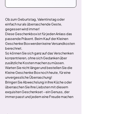
Ob zum Geburtstag, Valentinstag oder 
einfach nur als überraschende Geste, 
gegessen wird immer! 
Diese Geschenkbox ist für jeden Anlass das 
passende Präsent. Beim Kauf der Kleinen 
Geschenke Box werden keine Versandkosten 
berechnet. 
So können Sie sich ganz auf das Verschenken 
konzentrieren, ohne sich Gedanken über 
zusätzliche Kosten machen zu müssen. 
Warten Sie nicht länger und bestellen Sie die 
Kleine Geschenke Box noch heute, für eine 
unvergessliche Überraschung! 
Bringen Sie Abwechslung in Ihre Küche oder 
überraschen Sie Ihre Liebsten mit diesem 
exquisiten Geschenkset – ein Genuss, der 
immer passt und jedem eine Freude machen