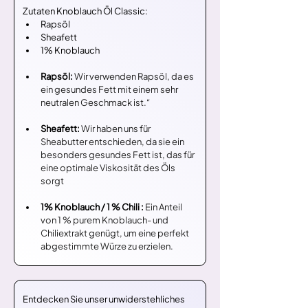
Zutaten Knoblauch Öl Classic:
Rapsöl
Sheafett
1% Knoblauch
Rapsöl:
Wir verwenden Rapsöl, da es 
ein gesundes Fett mit einem sehr 
neutralen Geschmack ist.“
Sheafett: 
Wir haben uns für 
Sheabutter entschieden, da sie ein 
besonders gesundes Fett ist, das für 
eine optimale Viskosität des Öls 
sorgt
1% Knoblauch / 1 % Chili : 
Ein Anteil 
von 1 % purem Knoblauch- und 
Chiliextrakt genügt, um eine perfekt 
abgestimmte Würze zu erzielen.
Entdecken Sie unser unwiderstehliches 