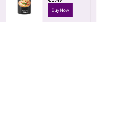
Buy Now
Durchschnittliche Nährwerte pro 100 ml:
Mindestens haltbar bis Ende: Siehe Etikett 
Nach dem Öffnen kühl und trocken lagern - innerhalb von 6 
Monaten verbrauchen.
Alles anzeigen